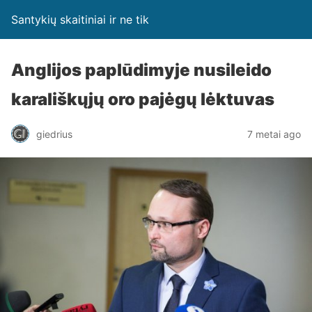
Santykių skaitiniai ir ne tik
Anglijos paplūdimyje nusileido
karališkųjų oro pajėgų lėktuvas
giedrius
7 metai ago