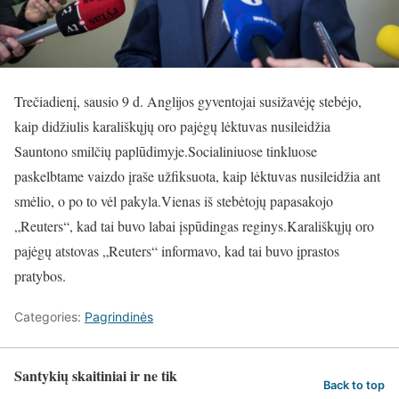
Trečiadienį, sausio 9 d. Anglijos gyventojai susižavėję stebėjo,
kaip didžiulis karališkųjų oro pajėgų lėktuvas nusileidžia
Sauntono smilčių paplūdimyje.Socialiniuose tinkluose
paskelbtame vaizdo įraše užfiksuota, kaip lėktuvas nusileidžia ant
smėlio, o po to vėl pakyla.Vienas iš stebėtojų papasakojo
„Reuters“, kad tai buvo labai įspūdingas reginys.Karališkųjų oro
pajėgų atstovas „Reuters“ informavo, kad tai buvo įprastos
pratybos.
Categories:
Pagrindinės
Santykių skaitiniai ir ne tik
Back to top