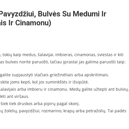
pavyzdžiui, Bulvės Su Medumi Ir
ais Ir Cinamonu)
 tokių kaip medus, šalavijai, imbieras, cinamonas, sviestas ir kiti
as bulves norite paruošti, tačiau įprastai jas galima paruošti taip:
 galite supjaustyti stačiais griežinėliais arba apskritimais.
skite joms kepti, kol jos suminkštės ir išsipūtė.
 šalavijais arba imbieru ir cinamonu. Medų galite užtepti ant bulvių,
ėti ant viršaus.
 šiek tiek druskos arba pipirų pagal skonį.
ežių žolelių, pavyzdžiui, rozmarino, krapų arba petražolių. Tai padės