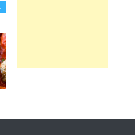
sią kepsnį