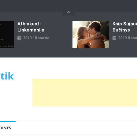
Atblokuoti
Kaip Sujau
Linkomanija
Bučinys
2019 16 sausio
2019 6 sau
 tik
DINĖS