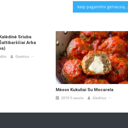
kaip pagamitni geriau
Kalėdinė Sriuba
Šaltibarščiai Arba
ba)
džio
Giedrius
Mėsos Kukuliai Su Mocarela
2019 5 sausio
Giedrius