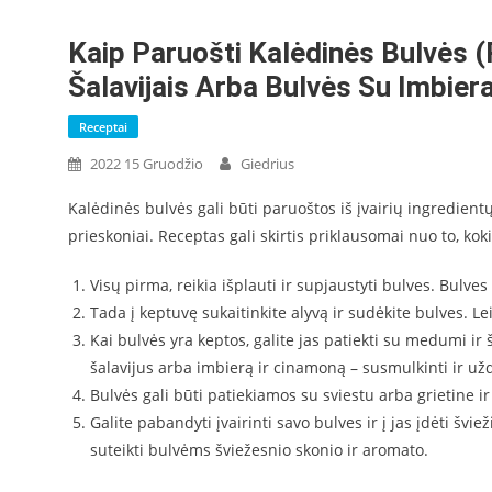
Kaip Paruošti Kalėdinės Bulvės (
Šalavijais Arba Bulvės Su Imbier
Receptai
2022 15 Gruodžio
Giedrius
Kalėdinės bulvės gali būti paruoštos iš įvairių ingredientų,
prieskoniai. Receptas gali skirtis priklausomai nuo to, koki
Visų pirma, reikia išplauti ir supjaustyti bulves. Bulves
Tada į keptuvę sukaitinkite alyvą ir sudėkite bulves. Lei
Kai bulvės yra keptos, galite jas patiekti su medumi ir
šalavijus arba imbierą ir cinamoną – susmulkinti ir užd
Bulvės gali būti patiekiamos su sviestu arba grietine ir
Galite pabandyti įvairinti savo bulves ir į jas įdėti švi
suteikti bulvėms šviežesnio skonio ir aromato.