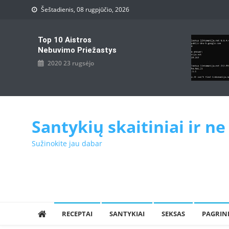
Skip
Šeštadienis, 08 rugpjūčio, 2026
to
content
Top 10 Aistros
Nebuvimo Priežastys
2020 23 rugsėjo
Santykių skaitiniai ir ne
Sužinokite jau dabar
RECEPTAI
SANTYKIAI
SEKSAS
PAGRIN