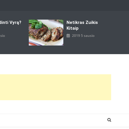
dinti Vyrą?
Netikras Zuikis
Kitaip
sio
2019 5 sausio