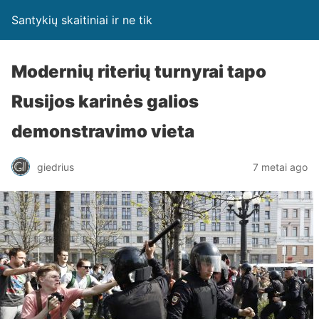
Santykių skaitiniai ir ne tik
Modernių riterių turnyrai tapo
Rusijos karinės galios
demonstravimo vieta
giedrius
7 metai ago