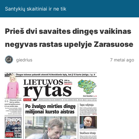
Santykių skaitiniai ir ne tik
Prieš dvi savaites dingęs vaikinas
negyvas rastas upelyje Zarasuose
giedrius
7 metai ago