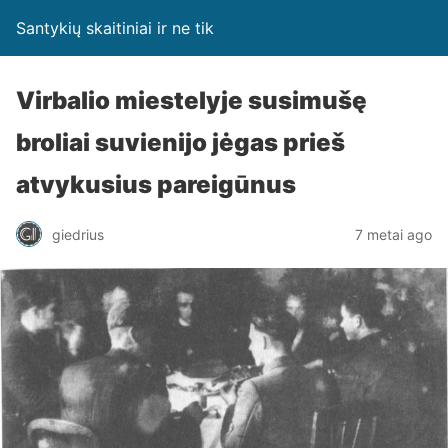
Santykių skaitiniai ir ne tik
Virbalio miestelyje susimušę
broliai suvienijo jėgas prieš
atvykusius pareigūnus
giedrius
7 metai ago