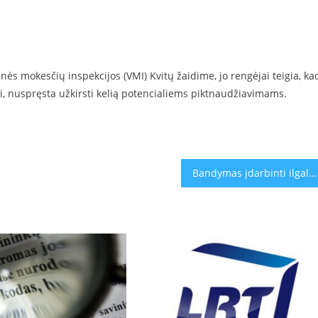
inės mokesčių inspekcijos (VMI) Kvitų žaidime, jo rengėjai teigia, ka
, nuspręsta užkirsti kelią potencialiems piktnaudžiavimams.
Bandymas įdarbinti ilgalaikius bedarbius: pagalbą suteiks ir psichologai