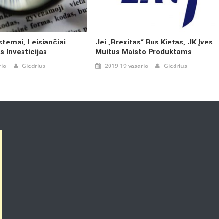
stemai, Leisiančiai
Jei „Brexitas“ Bus Kietas, JK Įves
os Investicijas
Muitus Maisto Produktams
rio
Giedrius
2019 19 vasario
Giedrius