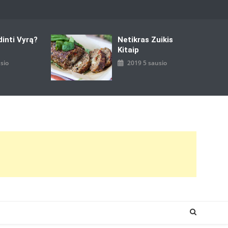
dinti Vyrą?
Netikras Zuikis
Kitaip
sio
2019 5 sausio