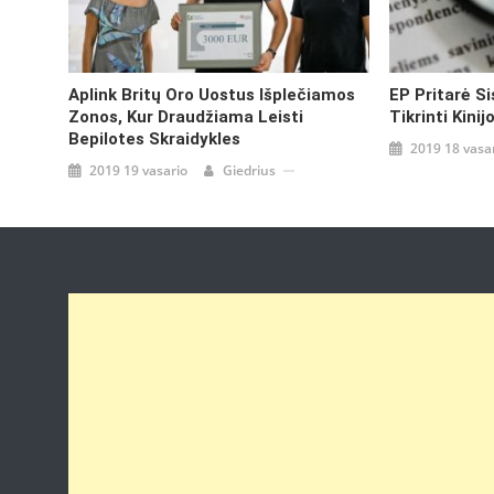
Aplink Britų Oro Uostus Išplečiamos
EP Pritarė Si
Zonos, Kur Draudžiama Leisti
Tikrinti Kinij
Bepilotes Skraidykles
2019 18 vasa
2019 19 vasario
Giedrius