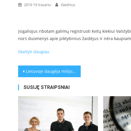
2019 19 Vasario
Giedrius
Įsigaliojus ribotam galimų registruoti kvitų kiekiui Valstyb
nors duomenys apie piktybinius žaidėjus ir nėra kaupiami
Skaityti daugiau
Navigacija
Lietuvoje daugėja milijonierių: naudą turėtų pajausti visi
tarp
SUSIJĘ STRAIPSNIAI
įrašų