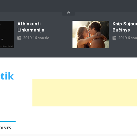
Atblokuoti
Kaip Sujau
Linkomanija
Bučinys
2019 16 sausio
2019 6 sau
 tik
DINĖS