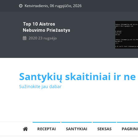
Skip
Ketvirtadienis, 06 rugpjūčio, 2026
to
content
Top 10 Aistros
Nebuvimo Priežastys
2020 23 rugsėjo
Santykių skaitiniai ir ne
Sužinokite jau dabar
RECEPTAI
SANTYKIAI
SEKSAS
PAGRIN