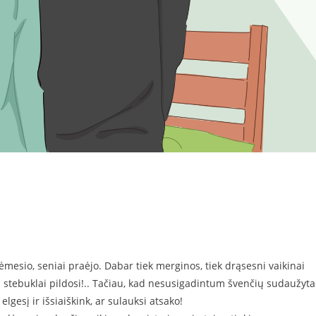
ėmesio, seniai praėjo. Dabar tiek merginos, tiek drąsesni vaikinai
kai stebuklai pildosi!.. Tačiau, kad nesusigadintum švenčių sudaužyta
lgesį ir išsiaiškink, ar sulauksi atsako!