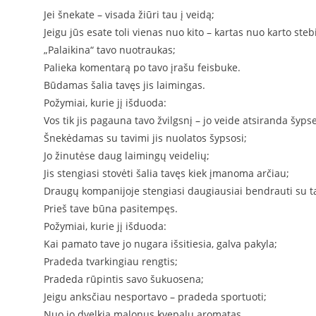
Jei šnekate – visada žiūri tau į veidą;
Jeigu jūs esate toli vienas nuo kito – kartas nuo karto stebi 
„Palaikina“ tavo nuotraukas;
Palieka komentarą po tavo įrašu feisbuke.
Būdamas šalia tavęs jis laimingas.
Požymiai, kurie jį išduoda:
Vos tik jis pagauna tavo žvilgsnį – jo veide atsiranda šyps
Šnekėdamas su tavimi jis nuolatos šypsosi;
Jo žinutėse daug laimingų veidelių;
Jis stengiasi stovėti šalia tavęs kiek įmanoma arčiau;
Draugų kompanijoje stengiasi daugiausiai bendrauti su t
Prieš tave būna pasitempęs.
Požymiai, kurie jį išduoda:
Kai pamato tave jo nugara išsitiesia, galva pakyla;
Pradeda tvarkingiau rengtis;
Pradeda rūpintis savo šukuosena;
Jeigu anksčiau nesportavo – pradeda sportuoti;
Nuo jo dvelkia malonus kvepalų aromatas.