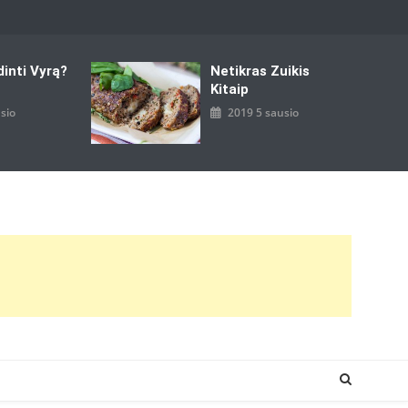
dinti Vyrą?
Netikras Zuikis
Kitaip
sio
2019 5 sausio