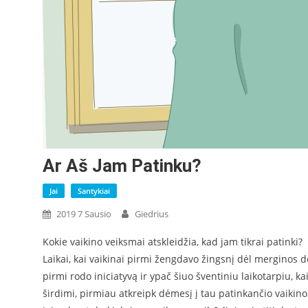
Ar Aš Jam Patinku?
Jai
Santykiai
2019 7 Sausio
Giedrius
Kokie vaikino veiksmai atskleidžia, kad jam tikrai patinki?
Laikai, kai vaikinai pirmi žengdavo žingsnį dėl merginos d
pirmi rodo iniciatyvą ir ypač šiuo šventiniu laikotarpiu, 
širdimi, pirmiau atkreipk dėmesį į tau patinkančio vaikino e