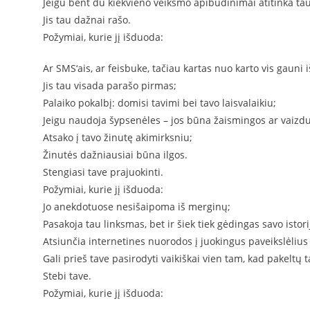
Jeigu bent du kiekvieno veiksmo apibūdinimai atitinka tau
Jis tau dažnai rašo.
Požymiai, kurie jį išduoda:
Ar SMS‘ais, ar feisbuke, tačiau kartas nuo karto vis gauni i
Jis tau visada parašo pirmas;
Palaiko pokalbį: domisi tavimi bei tavo laisvalaikiu;
Jeigu naudoja šypsenėles – jos būna žaismingos ar vaizdu
Atsako į tavo žinutę akimirksniu;
Žinutės dažniausiai būna ilgos.
Stengiasi tave prajuokinti.
Požymiai, kurie jį išduoda:
Jo anekdotuose nesišaipoma iš merginų;
Pasakoja tau linksmas, bet ir šiek tiek gėdingas savo istori
Atsiunčia internetines nuorodos į juokingus paveikslėlius
Gali prieš tave pasirodyti vaikiškai vien tam, kad pakeltų 
Stebi tave.
Požymiai, kurie jį išduoda: