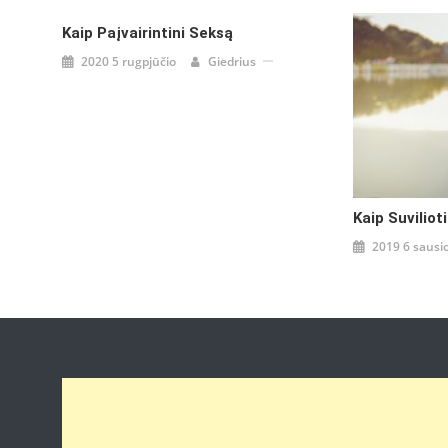
įrašų
Kaip Paįvairintini Seksą
2020 5 rugpjūčio
Giedrius
Kaip Suvilioti
2019 6 sausi