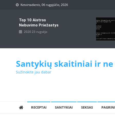
Skip
Ketvirtadienis, 06 rugpjūčio, 2026
to
content
Top 10 Aistros
Nebuvimo Priežastys
2020 23 rugsėjo
Santykių skaitiniai ir ne
Sužinokite jau dabar
RECEPTAI
SANTYKIAI
SEKSAS
PAGRIN