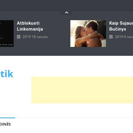
Atblokuoti
Kaip Sujau
Linkomanija
Bučinys
2019 16 sausio
2019 6 sau
 tik
DINĖS