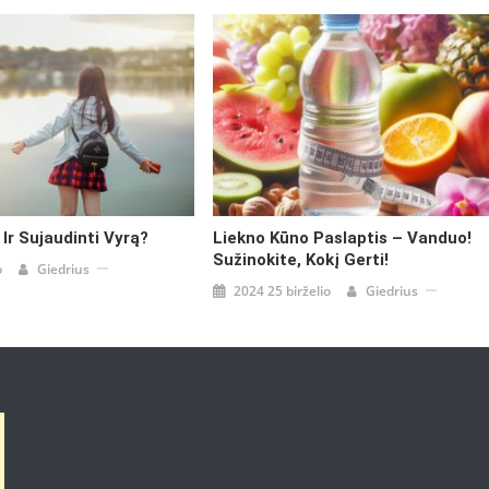
 Ir Sujaudinti Vyrą?
Liekno Kūno Paslaptis – Vanduo!
Sužinokite, Kokį Gerti!
o
Giedrius
2024 25 birželio
Giedrius