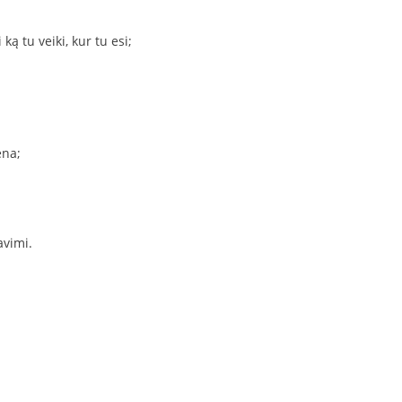
ką tu veiki, kur tu esi;
ena;
avimi.