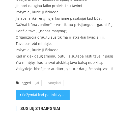
Jis nori daugiau laiko praleisti su tavimi
Požymiai, kurie jį išduoda:
Jis apsilankė renginyje, kuriame pasakojai kad būsi;
Dažnai būna „online“ ir vos tik tau prisijungus – gauni iš j
Kviečia tave į „nepasimatymą“;
Organizuoja draugų susitikimą ir atkakliai kviečia į jį.
Tave pastebi minioje.
Požymiai, kurie jį išduoda:
Kad ir kiek daug žmonių būtų jis sugeba rasti tave ir pasis
Yra minėjęs, kad laisvai atskirtų tavo balsą nuo kitų;
Valgykloje, klasėje ar auditorijoje, kur daug žmonių, vos t
Tagged
jai
santykiai
Navigacija
Požymiai kad patinki vyrui
tarp
SUSIJĘ STRAIPSNIAI