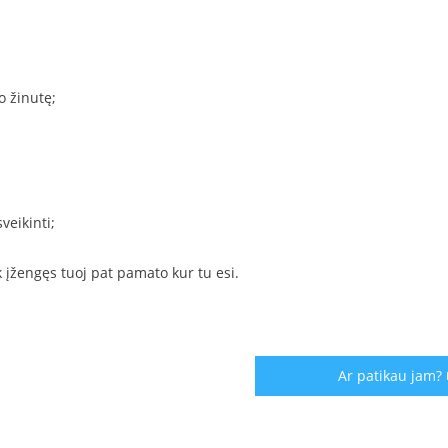
o žinutę;
veikinti;
ik įžengęs tuoj pat pamato kur tu esi.
Ar patikau jam?