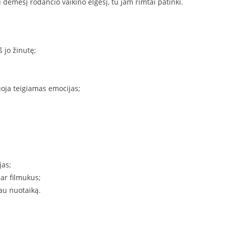
 dėmesį rodančio vaikino elgesį, tu jam rimtai patinki.
š jo žinutę;
oja teigiamas emocijas;
jas;
 ar filmukus;
tau nuotaiką.