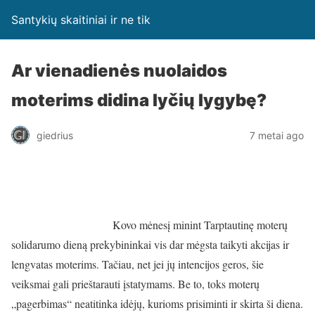
Santykių skaitiniai ir ne tik
Ar vienadienės nuolaidos
moterims didina lyčių lygybę?
giedrius
7 metai ago
Kovo mėnesį minint Tarptautinę moterų
solidarumo dieną prekybininkai vis dar mėgsta taikyti akcijas ir
lengvatas moterims. Tačiau, net jei jų intencijos geros, šie
veiksmai gali prieštarauti įstatymams. Be to, toks moterų
„pagerbimas“ neatitinka idėjų, kurioms prisiminti ir skirta ši diena.