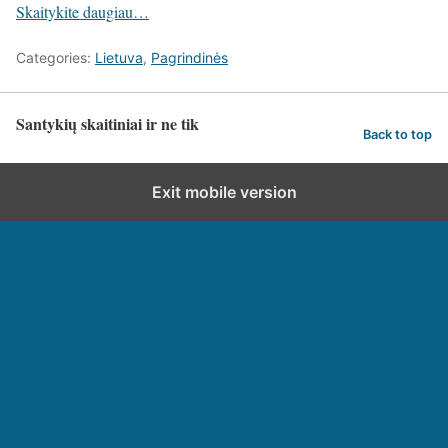
Skaitykite daugiau…
Categories:
Lietuva
,
Pagrindinės
Santykių skaitiniai ir ne tik
Back to top
Exit mobile version