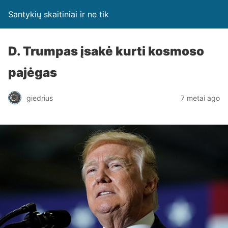
Santykių skaitiniai ir ne tik
D. Trumpas įsakė kurti kosmoso
pajėgas
giedrius
7 metai ago