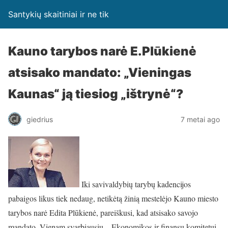
Santykių skaitiniai ir ne tik
Kauno tarybos narė E.Plūkienė
atsisako mandato: „Vieningas
Kaunas“ ją tiesiog „ištrynė“?
giedrius
7 metai ago
Iki savivaldybių tarybų kadencijos
pabaigos likus tiek nedaug, netikėtą žinią mestelėjo Kauno miesto
tarybos narė Edita Plūkienė, pareiškusi, kad atsisako savojo
mandato. Vienam svarbiausių – Ekonomikos ir finansų komitetui