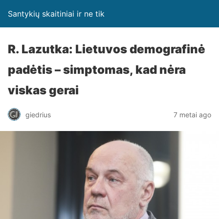
Santykių skaitiniai ir ne tik
R. Lazutka: Lietuvos demografinė
padėtis – simptomas, kad nėra
viskas gerai
giedrius
7 metai ago