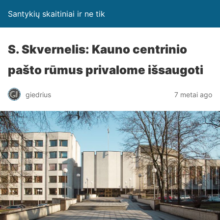
Santykių skaitiniai ir ne tik
S. Skvernelis: Kauno centrinio
pašto rūmus privalome išsaugoti
giedrius
7 metai ago