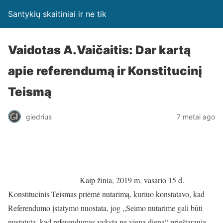
Santykių skaitiniai ir ne tik
Vaidotas A.Vaičaitis: Dar kartą
apie referendumą ir Konstitucinį
Teismą
giedrius
7 metai ago
Kaip žinia, 2019 m. vasario 15 d.
Konstitucinis Teismas priėmė nutarimą, kuriuo konstatavo, kad
Referendumo įstatymo nuostata, jog „Seimo nutarime gali būti
nustatyta, kad referendumas vyksta ne vieną dieną“ prieštarauja