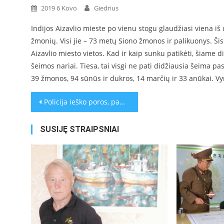
2019 6 Kovo
Giedrius
Indijos Aizavlio mieste po vienu stogu glaudžiasi viena i
žmonių. Visi jie – 73 metų Siono žmonos ir palikuonys. Ši
Aizavlio miesto vietos. Kad ir kaip sunku patikėti, šiame
šeimos nariai. Tiesa, tai visgi ne pati didžiausia šeima pa
39 žmonos, 94 sūnūs ir dukros, 14 marčių ir 33 anūkai. Vy
Navigacija
Policija ieško poros, pametusios sužadėtuvių žiedą Taimso aikštėje
tarp
SUSIJĘ STRAIPSNIAI
įrašų