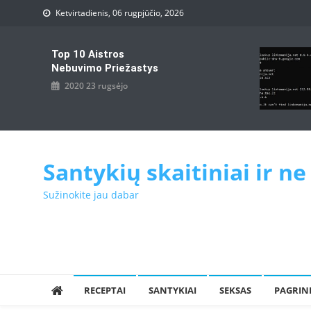
Skip
Ketvirtadienis, 06 rugpjūčio, 2026
to
content
Top 10 Aistros
Nebuvimo Priežastys
2020 23 rugsėjo
Santykių skaitiniai ir ne
Sužinokite jau dabar
RECEPTAI
SANTYKIAI
SEKSAS
PAGRIN