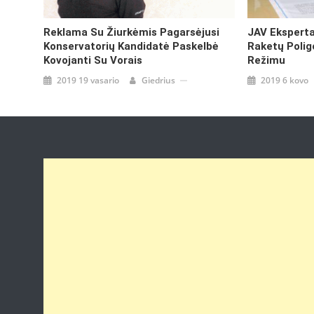
Reklama Su Žiurkėmis Pagarsėjusi
JAV Eksperta
Konservatorių Kandidatė Paskelbė
Raketų Polig
Kovojanti Su Vorais
Režimu
2019 19 vasario
Giedrius
2019 6 kovo