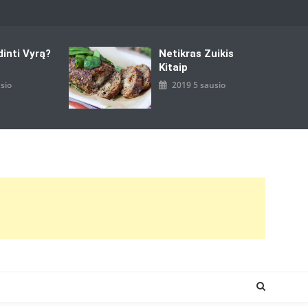
dinti Vyrą?
Netikras Zuikis
Kitaip
sio
2019 5 sausio