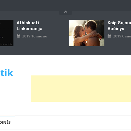
Atblokuoti
Kaip Sujau
Linkomanija
Bučinys
2019 16 sausio
2019 6 sau
 tik
DINĖS