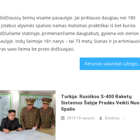
š didžiausių šeimų visame pasaulyje. Jai priklauso daugiau nei 180
s įstabus alyvinės spalvos namas matomas praktiškai iš bet kurios
 didžiuliame statinyje, primenančiame daugiabutį, gyvena vos vienos
saulyje. Indų šeimoje 181 narys – tai 73 metų Sionas ir jo artimiausie
ras savo šeima be proto didžiuojasi.
Keturias valandas užeigoje praleidęs dramblys saugus sugrį
Turkija: Rusiškos S-400 Raketų
Sistemos Šalyje Pradės Veikti Nuo
Spalio
2019 19 vasario
Giedrius