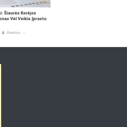
i: Šiaurės Korėjos
onas Vėl Veikia Įprastu
Giedrius