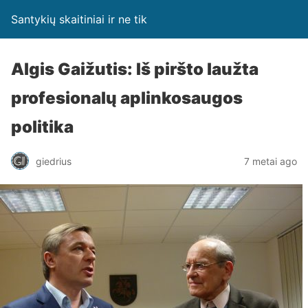
Santykių skaitiniai ir ne tik
Algis Gaižutis: Iš piršto laužta
profesionalų aplinkosaugos
politika
giedrius
7 metai ago