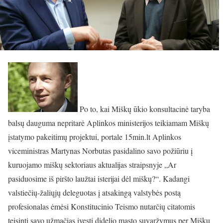
Po to, kai Miškų ūkio konsultacinė taryba
balsų dauguma nepritarė Aplinkos ministerijos teikiamam Miškų
įstatymo pakeitimų projektui, portale 15min.lt Aplinkos
viceministras Martynas Norbutas pasidalino savo požiūriu į
kuruojamo miškų sektoriaus aktualijas straipsnyje „Ar
pasiduosime iš piršto laužtai isterijai dėl miškų?“. Kadangi
valstiečių-žaliųjų deleguotas į atsakingą valstybės postą
profesionalas ėmėsi Konstitucinio Teismo nutarčių citatomis
teisinti savo užmačias įvesti didelio masto suvaržymus per Miškų