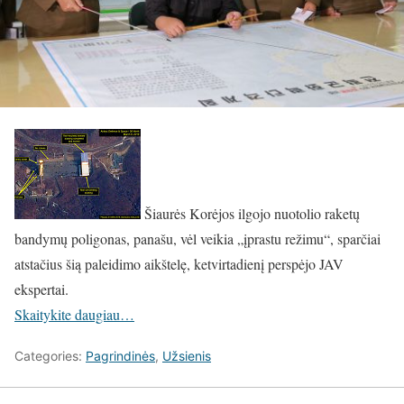
Šiaurės Korėjos ilgojo nuotolio raketų
bandymų poligonas, panašu, vėl veikia „įprastu režimu“, sparčiai
atstačius šią paleidimo aikštelę, ketvirtadienį perspėjo JAV
ekspertai.
Skaitykite daugiau…
Categories:
Pagrindinės
,
Užsienis