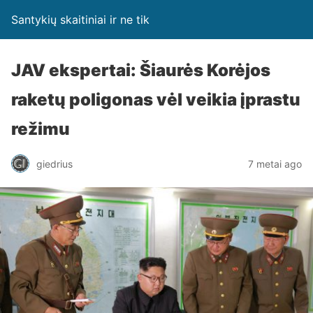
Santykių skaitiniai ir ne tik
JAV ekspertai: Šiaurės Korėjos
raketų poligonas vėl veikia įprastu
režimu
giedrius
7 metai ago