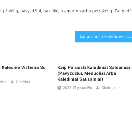
ežių žolelių, pavyzdžiui, baziliko, rozmarino arba petražolių. Tai padė
kai paruošti kalėdinės šakotės (pavyzdžiui, apkepusios daržovės arba saldžiosios šakotės su medumi ir riešutais)
i Kalėdinė Vištiena Su
Kaip Paruošti Kalėdiniai Saldainiai
(pavyzdžiui, Meduoliai Arba
Kalėdiniai Sausainiai)
džio
Giedrius
2022 15 gruodžio
Giedrius