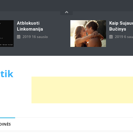
Atblokuoti
Kaip Sujau
Linkomanija
Bučinys
2019 16 sausio
2019 6 sau
 tik
DINĖS