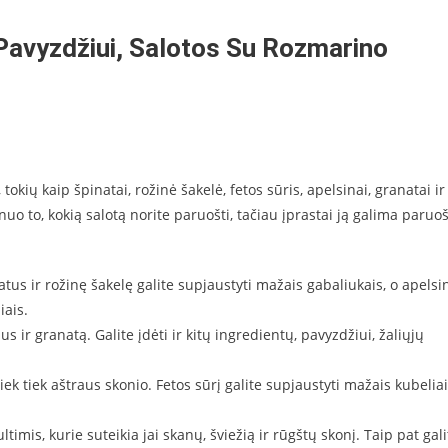
(pavyzdžiui, Salotos Su Rozmarino
tokių kaip špinatai, rožinė šakelė, fetos sūris, apelsinai, granatai ir
 nuo to, kokią salotą norite paruošti, tačiau įprastai ją galima paruoš
natus ir rožinę šakelę galite supjaustyti mažais gabaliukais, o apelsi
iais.
s ir granatą. Galite įdėti ir kitų ingredientų, pavyzdžiui, žaliųjų
 šiek tiek aštraus skonio. Fetos sūrį galite supjaustyti mažais kubelia
ltimis, kurie suteikia jai skanų, šviežią ir rūgštų skonį. Taip pat gali