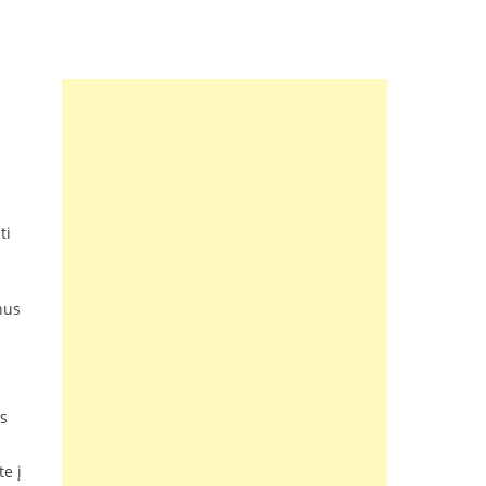
ti
nus
is
te į