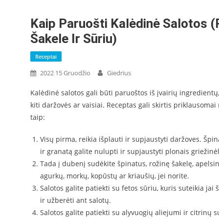
Kaip Paruošti Kalėdinė Salotos 
Šakele Ir Sūriu)
Receptai
2022 15 Gruodžio
Giedrius
Kalėdinė salotos gali būti paruoštos iš įvairių ingredientų, 
kiti daržovės ar vaisiai. Receptas gali skirtis priklausomai
taip:
Visų pirma, reikia išplauti ir supjaustyti daržoves. Špi
ir granatą galite nulupti ir supjaustyti plonais griežinėl
Tada į dubenį sudėkite špinatus, rožinę šakelę, apelsinu
agurkų, morkų, kopūstų ar kriaušių, jei norite.
Salotos galite patiekti su fetos sūriu, kuris suteikia jai
ir užberėti ant salotų.
Salotos galite patiekti su alyvuogių aliejumi ir citrinų su