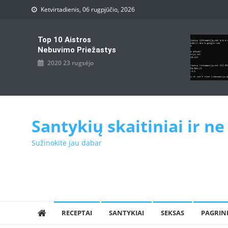
Skip
Ketvirtadienis, 06 rugpjūčio, 2026
to
content
Top 10 Aistros
Nebuvimo Priežastys
2020 23 rugsėjo
Santykių skaitiniai ir ne
Sužinokite jau dabar
RECEPTAI
SANTYKIAI
SEKSAS
PAGRIN