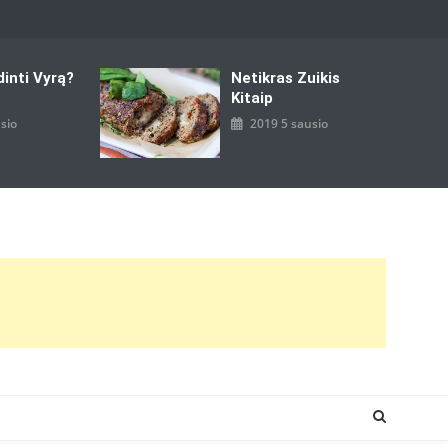
dinti Vyrą?
Netikras Zuikis
Kitaip
sio
2019 5 sausio