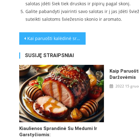
salotas įdėti šiek tiek druskos ir pipirų pagal skonį.
Galite pabandyti įvairinti savo salotas ir į jas įdėti švi
suteikti salotoms šviežesnio skonio ir aromato.
Navigacija
Kai paruošti kalėdinė sriuba (pavyzdžiui, šaltibarščiai arba cukinijų sriuba)
tarp
SUSIJĘ STRAIPSNIAI
įrašų
Kaip Paruošt
Daržovėmis
2022 15 gruo
Kiaulienos Sprandinė Su Medumi Ir
Garstyčiomis: