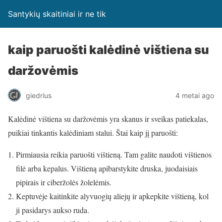
Santykių skaitiniai ir ne tik
kaip paruošti kalėdinė vištiena su
daržovėmis
giedrius
4 metai ago
Kalėdinė vištiena su daržovėmis yra skanus ir sveikas patiekalas,
puikiai tinkantis kalėdiniam stalui. Štai kaip jį paruošti:
Pirmiausia reikia paruošti vištieną. Tam galite naudoti vištienos
filė arba kepalus. Vištieną apibarstykite druska, juodaisiais
pipirais ir ciberžolės žolelėmis.
Keptuvėje kaitinkite alyvuogių aliejų ir apkepkite vištieną, kol
ji pasidarys aukso ruda.