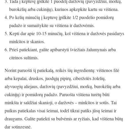
Tada į keptuvę įpilkite 1 puodelį daržovių (pavyzdžiui, morkų,
burokėlių arba cukinijų), kuriuos apkepkite kartu su vištiena.
Po kelių minučių į keptuvę įpilkite 1/2 puodelio pomidorų
padažo ir sumaišykite su vištiena ir daržovėmis.
Kepti dar apie 10-15 minučių, kol vištiena ir daržovės pasidarys
minkštos ir skanios.
Prieš patiekiant, galite apibarstyti šviežiais žalumynais arba
citrinos sultimis.
Norint paruošti šį patiekalą, reikės šių ingredientų: vištienos filė
arba kepalai, druskos, juodųjų pipirų, ciberžolės žolelių,
alyvuogių aliejaus, daržovių (pavyzdžiui, morkų, burokėlių arba
cukinijų) ir pomidorų padažo. Paruošta vištiena turėtų būti
minkšta ir saldžiai skanioji, o daržovės – minkštos ir sotūs. Tai
puikus patiekalas visai šeimai, todėl tikrai patiks jūsų šeimai ir
draugams. Galite patiekti su bulvėmis ar ryžiais, kad vištiena būtų
dar sotingesnė.